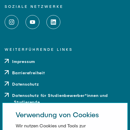
SOZIALE NETZWERKE
WEITERFÜHRENDE LINKS
Impressum
Barrierefreiheit
Datenschutz
Datenschutz für Studienbewerber*innen und
Studierende
Verwendung von Cookies
Kontakt
Anfahrt
Wir nutzen Cookies und Tools zur