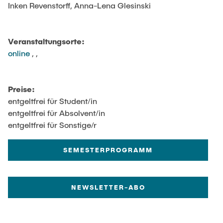
Intern
Lehre und Lernen
Forschung und Institute
Inken Revenstorff, Anna-Lena Glesinski
Interdisziplinärer Workshop des FSP
„Biobasierte Prozesse und
Best Practices Lehre
Studienbereich FIT
Reaktortechnologien“
Hochschuldidaktik - ZLL
Veranstaltungsorte:
online
, ,
LearnING Center
Lehre im europäischen Verbund (ECIU)
WorkINGLab / Makerspace
Preise:
Institute im Überblick
entgeltfrei für Student/in
entgeltfrei für Absolvent/in
entgeltfrei für Sonstige/r
SEMESTERPROGRAMM
NEWSLETTER-ABO