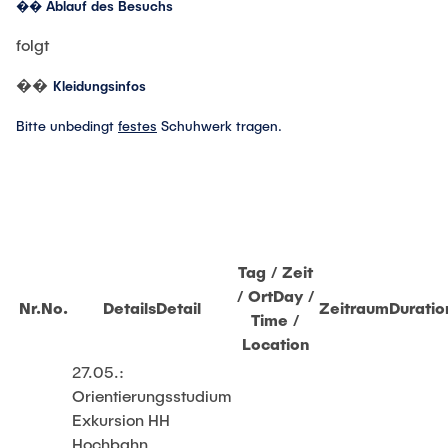
Intern
Lehre und Lernen
��
Ablauf des Besuchs
Forschung und Institute
Interdisziplinärer Workshop des FSP
„Biobasierte Prozesse und
Best Practices Lehre
folgt
Studienbereich FIT
Reaktortechnologien“
Hochschuldidaktik - ZLL
��
Kleidungsinfos
LearnING Center
Bitte unbedingt
festes
Schuhwerk tragen.
Lehre im europäischen Verbund (ECIU)
WorkINGLab / Makerspace
Institute im Überblick
Tag / Zeit
/ Ort
Day /
Nr.
No.
Details
Detail
Zeitraum
Duratio
Time /
Location
27.05.:
Orientierungsstudium
Exkursion HH
Hochbahn