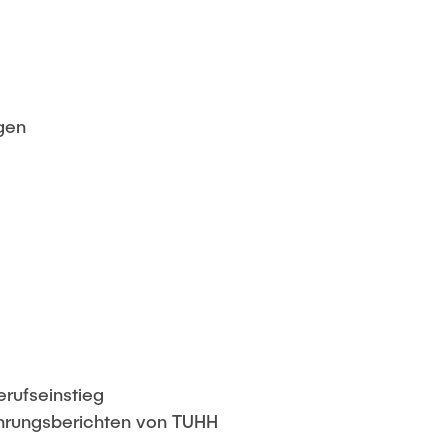
gen
rufseinstieg
ahrungsberichten von TUHH