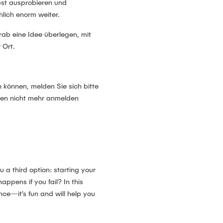
bst ausprobieren und
hlich enorm weiter.
orab eine Idee überlegen, mit
 Ort.
 können, melden Sie sich bitte
ngen nicht mehr anmelden
a third option: starting your
pens if you fail? In this
nce—it’s fun and will help you