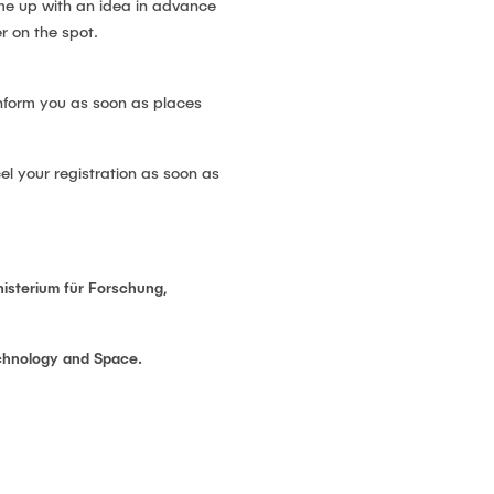
 come up with an idea in advance
r on the spot.
 inform you as soon as places
el your registration as soon as
isterium für Forschung,
chnology and Space.