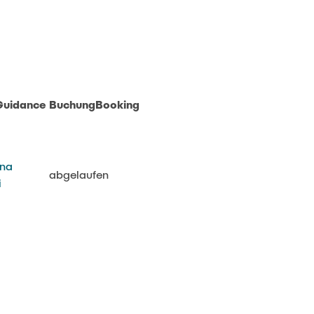
Guidance
Buchung
Booking
na
abgelaufen
i