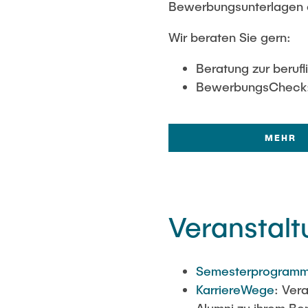
Bewerbungsunterlagen 
Wir beraten Sie gern:
Beratung zur berufl
BewerbungsCheck: 
MEHR
Veranstal
Semesterprogram
KarriereWege
: Ver
Alumni zu ihrem Ber