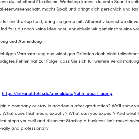
enn du scheiterst? In diesem Workshop kannst du erste Schritte sel
 Raketenwissenschaft, macht Spaß und bringt dich persönlich und fac
 für ein Startup hast, bring sie gerne mit. Alternativ kannst du dir v
Und falls du noch keine Idee hast, entwickeln wir gemeinsam eine vor
ldung und Abmeldung
lichtigen Veranstaltung aus wichtigen Gründen doch nicht teilnehmen
ldigtes Fehlen hat zur Folge, dass Sie sich für weitere Veranstaltu
:
https://intranet.tuhh.de/anmeldung/tuhh_boost_camp
oin a company or stay in academia after graduation? We’ll show you 
. What does that mean, exactly? What can you expect? And what hap
irst steps yourself and discover: Starting a business isn’t rocket scie
ally and professionally.