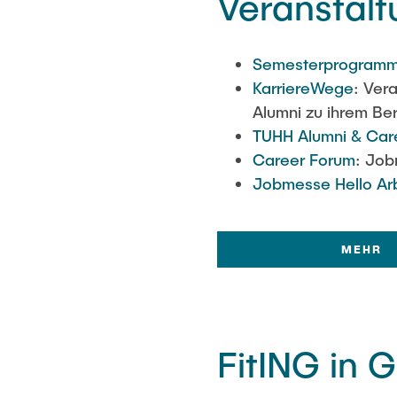
Veranstal
Semesterprogram
KarriereWege
: Ver
Alumni zu ihrem Ber
TUHH Alumni & Care
Career Forum
: Job
Jobmesse Hello Ar
MEHR
FitING in 