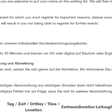
, you are welcome to put your name on the waiting list. We will then
 event for which you must register for important reasons, please canc
ll result in you not being able to register for further events.
 an unseren individuellen Karriereberatungsangeboten.
 45 Minuten und können vor Ort oder digital auf Deutsch oder Engli
ldung und Abmeldung
en sind, setzen Sie sich gerne auf die Warteliste. Wir informieren Sie
lichtigen Veranstaltung aus wichtigen Gründen doch nicht teilnehmen
ldigtes Fehlen hat zur Folge, dass Sie sich für weitere Veranstaltu
Tag / Zeit / Ort
Day / Time /
Zeitraum
Duration
Leitung
Location