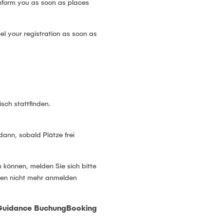
 inform you as soon as places
el your registration as soon as
sch stattfinden.
 dann, sobald Plätze frei
 können, melden Sie sich bitte
ngen nicht mehr anmelden
Guidance
Buchung
Booking