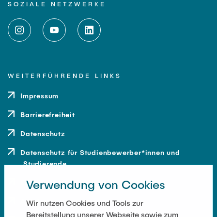
SOZIALE NETZWERKE
WEITERFÜHRENDE LINKS
Impressum
Barrierefreiheit
Datenschutz
Datenschutz für Studienbewerber*innen und
Studierende
Verwendung von Cookies
Kontakt
Anfahrt
Wir nutzen Cookies und Tools zur
Bereitstellung unserer Webseite sowie zum